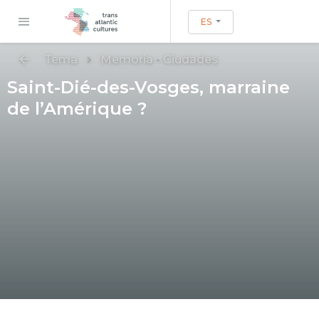
ES
Tema
Memoria
-
Ciudades
Saint-Dié-des-Vosges, marraine
de l’Amérique ?