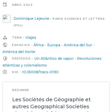
ABRIL 2022
Dominique Lejeune
-
PARIS SCIENCES ET LETTRES
(PSL)
Viajes
TEMA :
África
-
Europa
-
América del Sur
-
ESPACIOS :
América del Norte
Un Atlántico de vapor
-
Revoluciones
PERÍODOS :
atlánticas y colonialismo
10.35008/tracs-0190
DOI :
RESUMEN
Les Sociétés de Géographie et
autres Geographical Societies