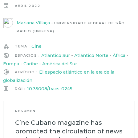
ABRIL 2022
Mariana Villaça
-
UNIVERSIDADE FEDERAL DE SÃO
PAULO (UNIFESP)
Cine
TEMA :
Atlántico Sur
-
Atlántico Norte
-
África
-
ESPACIOS :
Europa
-
Caribe
-
América del Sur
El espacio atlántico en la era de la
PERÍODO :
globalización
10.35008/tracs-0245
DOI :
RESUMEN
Cine Cubano magazine has
promoted the circulation of news