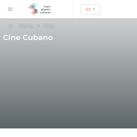
ES
Tema
Cine
Cine Cubano