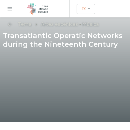
ES
Tema
Artes escénicas
-
Música
Transatlantic Operatic Networks
during the Nineteenth Century