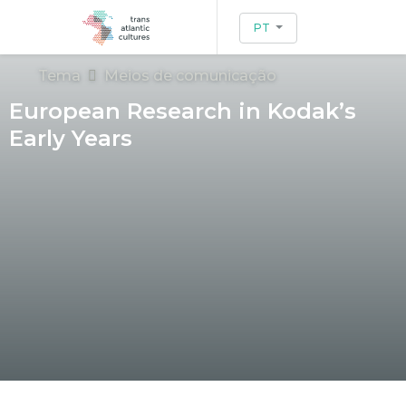
PT
Tema
Meios de comunicação
European Research in Kodak’s
Early Years