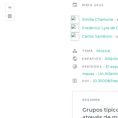
MAYO 2022
Emilia Chamone
-
Frederico Lyra de 
Carlos Sandroni
-
Música
TEMA :
Atlánti
ESPACIOS :
El esp
PERÍODOS :
masas
-
Un Atlánti
10.35008/tra
DOI :
RESUMEN
Grupos típic
através de mú