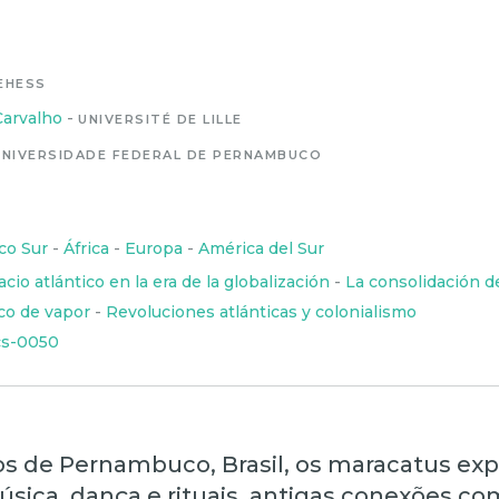
EHESS
Carvalho
-
UNIVERSITÉ DE LILLE
UNIVERSIDADE FEDERAL DE PERNAMBUCO
co Sur
-
África
-
Europa
-
América del Sur
acio atlántico en la era de la globalización
-
La consolidación d
co de vapor
-
Revoluciones atlánticas y colonialismo
cs-0050
os de Pernambuco, Brasil, os maracatus ex
sica, dança e rituais, antigas conexões com