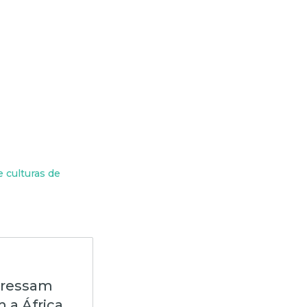
e culturas de
pressam
 a África