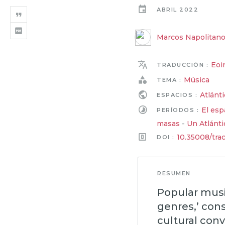
ABRIL 2022
Marcos Napolitan
Eoin
TRADUCCIÓN :
Música
TEMA :
Atlánt
ESPACIOS :
El esp
PERÍODOS :
masas
-
Un Atlánti
10.35008/tra
DOI :
RESUMEN
Popular musi
genres,’ con
cultural con