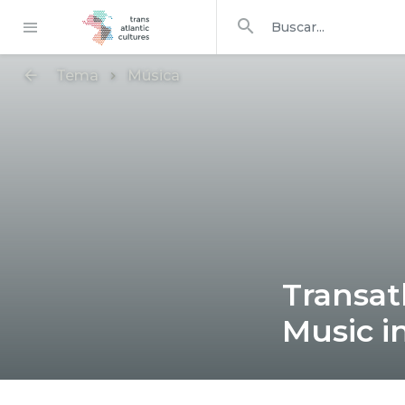
Buscar en
buscar
Tema
Música
Transat
Music i