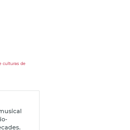
e culturas de
‘musical
io-
ecades.