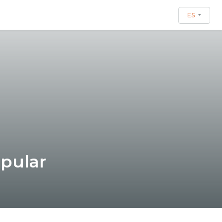
ES
opular