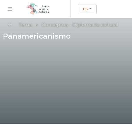
ES
Tema
Conceptos
-
Diplomacia cultural
Panamericanismo