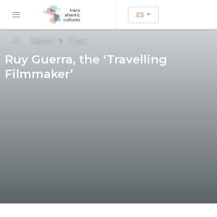
ES
Tema
Cine
Ruy Guerra, the ‘Travelling
Filmmaker’