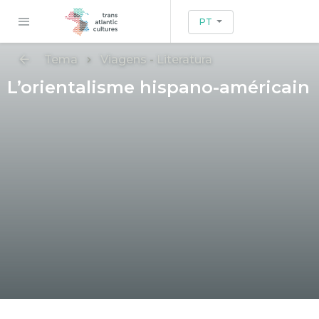
PT
Tema
Viagens
-
Literatura
L’orientalisme hispano-américain