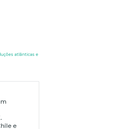
uções atlânticas e
 um
.
hile e