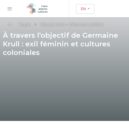
EN
Topic
Visual Arts
-
Women artists
À travers l’objectif de Germaine
Krull : exil féminin et cultures
coloniales