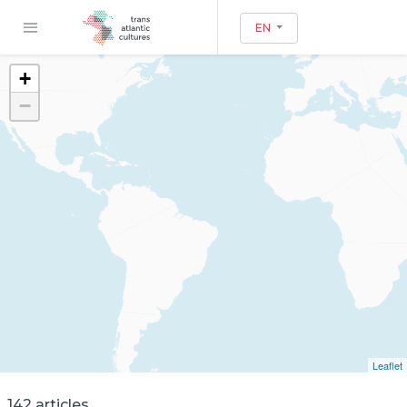
EN
+
−
Leaflet
142 articles