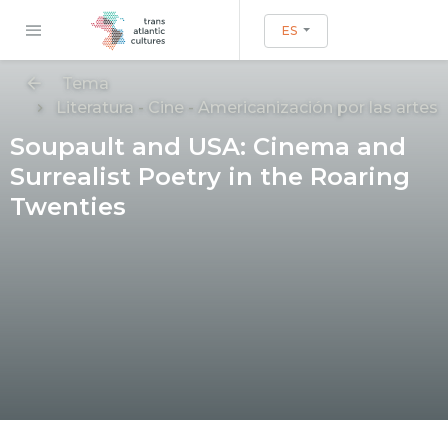
ES
Tema
Literatura
-
Cine
-
Americanización por las artes
Soupault and USA: Cinema and
Surrealist Poetry in the Roaring
Twenties