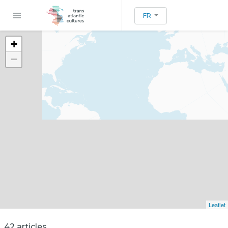
FR
+
−
Leaflet
42 articles